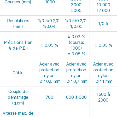
Courses (mm)
1000
3000
10 000
5000
12 000
Résolutions
1/0.5/0.2/0.
1/0.5/0.2/0.
1/0.5
(mm)
1/0.04
1/0.05
± 0.03 %
Précisions ( en
(course:
± 0.05 %
± 0.05 %
% de P.E.)
1000)
± 0.05 %
Acier avec
Acier avec
Acier avec
protection
protection
protection
Câble
nylon
nylon
nylon
Ø : 0,6 mm
Ø : 0,7 mm
Ø : 1 mm
Couple de
1500 à
démarrage
700
600 à 900
2000
(g.cm)
Vitesse max. de