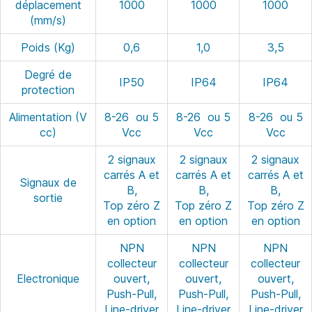
déplacement
1000
1000
1000
(mm/s)
Poids (Kg)
0,6
1,0
3,5
Degré de
IP50
IP64
IP64
protection
Alimentation (V
8-26 ou 5
8-26 ou 5
8-26 ou 5
cc)
Vcc
Vcc
Vcc
2 signaux
2 signaux
2 signaux
carrés A et
carrés A et
carrés A et
Signaux de
B,
B,
B,
sortie
Top zéro Z
Top zéro Z
Top zéro Z
en option
en option
en option
NPN
NPN
NPN
collecteur
collecteur
collecteur
Electronique
ouvert,
ouvert,
ouvert,
Push-Pull,
Push-Pull,
Push-Pull,
Line-driver
Line-driver
Line-driver