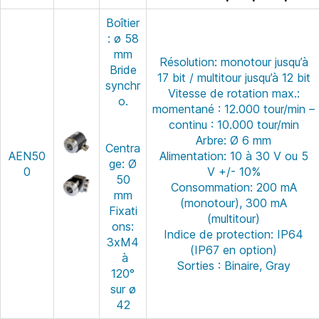
Boîtier
: ø 58
mm
Résolution: monotour jusqu’à
Bride
17 bit / multitour jusqu’à 12 bit
synchr
Vitesse de rotation max.:
o.
momentané : 12.000 tour/min –
continu : 10.000 tour/min
Arbre: Ø 6 mm
Centra
AEN50
Alimentation: 10 à 30 V ou 5
ge: Ø
0
V +/- 10%
50
Consommation: 200 mA
mm
(monotour), 300 mA
Fixati
(multitour)
ons:
Indice de protection: IP64
3xM4
(IP67 en option)
à
Sorties : Binaire, Gray
120°
sur ø
42