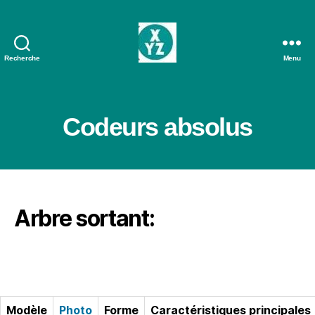
Recherche
Menu
AXOM
Codeurs absolus
Arbre sortant:
Modèle
Photo
Forme
Caractéristiques principales