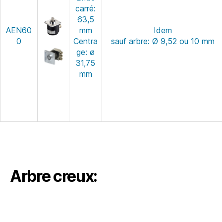
carré:
63,5
AEN60
mm
Idem
0
Centra
sauf arbre: Ø 9,52 ou 10 mm
ge: ø
31,75
mm
Arbre creux: