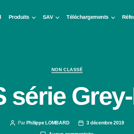
l
Produits
SAV
Téléchargements
Réfe
Catégories
NON CLASSÉ
 série Grey-
Par
Philippe LOMBARD
3 décembre 2019
Auteur
Date
de
de
sur