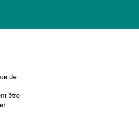
que de
nt être
er