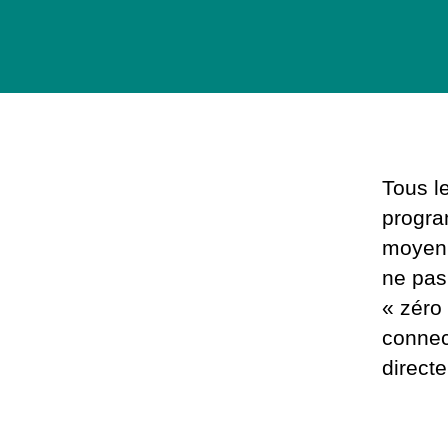
Tous le
progra
moyenn
ne pas
« zéro
connect
direct